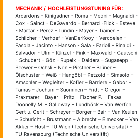
MECHANIK / HOCHLEISTUNGSTUNING FÜR:
Arcardons - Kinigadner - Roma - Meoni - Magnaldi -
Cox - Sainct - DeGavardo - Bernard -Flick - Esteve
- Martar - Perez - Lundin - Mayer - Tiainen -
Schilcher - Verhoef - VanDerKooy - Vercoelen -
Fasola - Jacinto - Hanson - Sala - Farioli - Rinaldi -
Salvador - Ulm - Künzel - Fink - Maxwald - Gautschi
- Schubert - Göz - Rupeix – Daiders – Sugasepp –
Seewer – Öchsli – Non – Pirstner – Brüner –
Ölschuster – Weiß - Hangöbl – Petzold – Simsolo –
Amschler – Wegleiter – Kofler – Barriere – Gabor –
Tamas – Jochum – Suominen – Fridt – Gregor –
Praxmarer – Bayer – Pritz – Fischer P. – Fakas –
Doonelly M. – Galloway – Lundböck – Van Werfen
Gert u. Gerit – Schreyer – Borger – Bair – Van Keulen
– Schuricht – Brustmann – Albrecht – Elmecker – Van
Akker – Hösl – TU Wien (Technische Universität) –
TU Ravensburg (Technische Universität) -